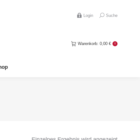
hop
Search:
Login
Suche
Warenkorb:
0,00
€
0
hop
Einzelnes Ergebnis wird angezeigt