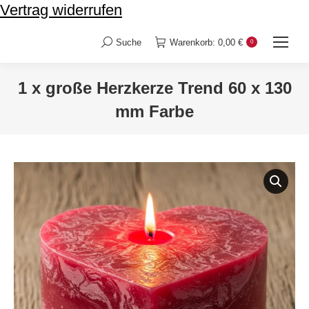
Vertrag widerrufen
Suche
Warenkorb:
0,00
€
0
Search:
1 x große Herzkerze Trend 60 x 130
mm Farbe
Sie befinden sich hier: