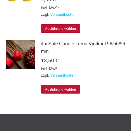
auf
mehrere
inkl. MwSt.
der
Varianten
zzgl.
Versandkosten
Produktseite
auf.
gewählt
Die
Dieses
Ausführung wählen
werden
Optionen
Produkt
4 x Safe Candle Trend Vierkant 56/56/56
können
weist
mm
auf
mehrere
13,50
€
der
Varianten
inkl. MwSt.
Produktseite
auf.
zzgl.
Versandkosten
gewählt
Die
werden
Dieses
Optionen
Ausführung wählen
Produkt
können
weist
auf
mehrere
der
Varianten
Produktseite