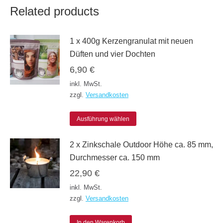
Related products
1 x 400g Kerzengranulat mit neuen
Düften und vier Dochten
6,90
€
inkl. MwSt.
zzgl.
Versandkosten
Dieses
Ausführung wählen
Produkt
2 x Zinkschale Outdoor Höhe ca. 85 mm,
weist
Durchmesser ca. 150 mm
mehrere
22,90
€
Varianten
inkl. MwSt.
auf.
zzgl.
Versandkosten
Die
Optionen
In den Warenkorb