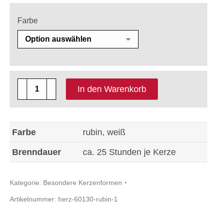
Farbe
1
In den Warenkorb
x
große
Herzkerze
Farbe
rubin, weiß
Trend
Brenndauer
ca. 25 Stunden je Kerze
60
x
Kategorie:
Besondere Kerzenformen
130
Artikelnummer:
herz-60130-rubin-1
mm
Farbe