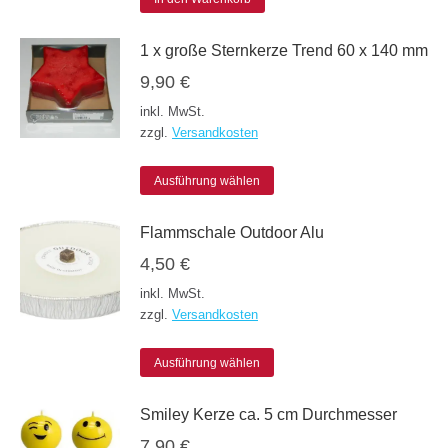
können
1 x große Sternkerze Trend 60 x 140 mm
auf
9,90
€
der
inkl. MwSt.
Produktseite
zzgl.
Versandkosten
gewählt
werden
Dieses
Ausführung wählen
Produkt
Flammschale Outdoor Alu
weist
4,50
€
mehrere
inkl. MwSt.
Varianten
zzgl.
Versandkosten
auf.
Die
Dieses
Ausführung wählen
Optionen
Produkt
Smiley Kerze ca. 5 cm Durchmesser
können
weist
7,90
€