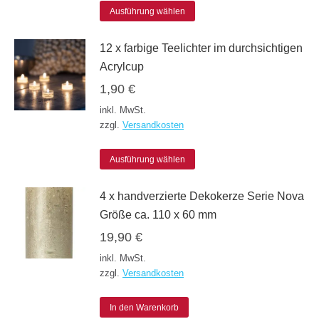
Dieses
Ausführung wählen
Produkt
12 x farbige Teelichter im durchsichtigen
weist
Acrylcup
mehrere
1,90
€
Varianten
inkl. MwSt.
auf.
zzgl.
Versandkosten
Die
Dieses
Optionen
Ausführung wählen
Produkt
können
4 x handverzierte Dekokerze Serie Nova
weist
auf
Größe ca. 110 x 60 mm
mehrere
der
19,90
€
Varianten
Produktseite
inkl. MwSt.
auf.
gewählt
zzgl.
Versandkosten
Die
werden
Optionen
In den Warenkorb