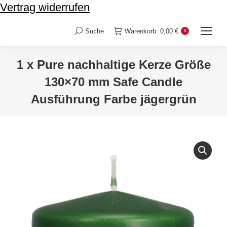
Vertrag widerrufen
Suche
Warenkorb:
0,00
€
0
Search:
1 x Pure nachhaltige Kerze Größe
130×70 mm Safe Candle
Ausführung Farbe jägergrün
Sie befinden sich hier: