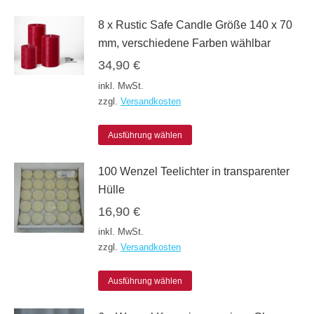
können
8 x Rustic Safe Candle Größe 140 x 70
auf
mm, verschiedene Farben wählbar
der
34,90
€
Produktseite
inkl. MwSt.
gewählt
zzgl.
Versandkosten
werden
Dieses
Ausführung wählen
Produkt
100 Wenzel Teelichter in transparenter
weist
Hülle
mehrere
16,90
€
Varianten
inkl. MwSt.
auf.
zzgl.
Versandkosten
Die
Dieses
Optionen
Ausführung wählen
Produkt
können