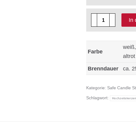
12
In
x
Safe
Candle
weiß,
Farbe
Größe
altrot
100x50
Brenndauer
ca. 2
mm
Menge
Kategorie:
Safe Candle S
Schlagwort:
Hochzeitskerze