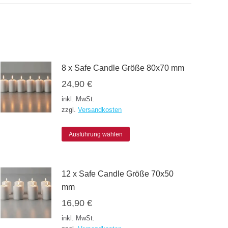
8 x Safe Candle Größe 80x70 mm
24,90
€
inkl. MwSt.
zzgl.
Versandkosten
Dieses
Ausführung wählen
Produkt
weist
12 x Safe Candle Größe 70x50
mehrere
mm
Varianten
16,90
€
auf.
inkl. MwSt.
Die