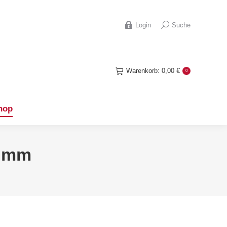
hop
Search:
Login
Suche
Warenkorb:
0,00
€
0
hop
0 mm