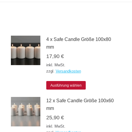
4 x Safe Candle Größe 100x80
mm
17,90
€
inkl. MwSt.
zzgl.
Versandkosten
Dieses
Ausführung wählen
Produkt
12 x Safe Candle Größe 100x60
weist
mm
mehrere
25,90
€
Varianten
inkl. MwSt.
auf.