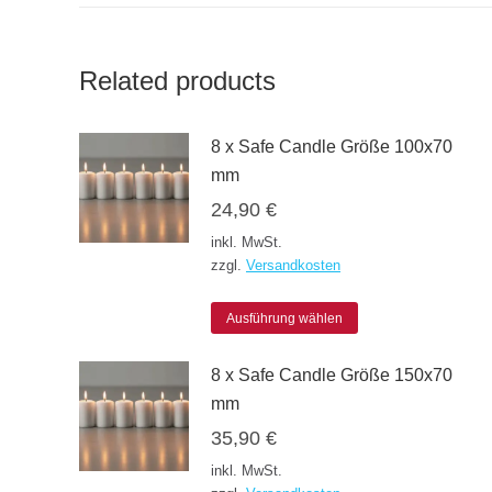
Related products
8 x Safe Candle Größe 100x70
mm
24,90
€
inkl. MwSt.
zzgl.
Versandkosten
Dieses
Ausführung wählen
Produkt
8 x Safe Candle Größe 150x70
weist
mm
mehrere
35,90
€
Varianten
inkl. MwSt.
auf.