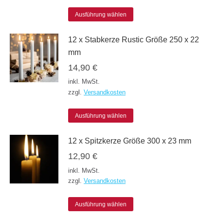
werden
Dieses
Optionen
Ausführung wählen
Produkt
können
12 x Stabkerze Rustic Größe 250 x 22
weist
auf
mm
mehrere
der
14,90
€
Varianten
Produktseite
inkl. MwSt.
auf.
gewählt
zzgl.
Versandkosten
Die
werden
Dieses
Optionen
Ausführung wählen
Produkt
können
12 x Spitzkerze Größe 300 x 23 mm
weist
auf
12,90
€
mehrere
der
inkl. MwSt.
Varianten
Produktseite
zzgl.
Versandkosten
auf.
gewählt
Die
werden
Dieses
Ausführung wählen
Optionen
Produkt