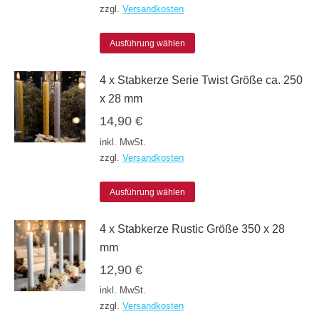
auf.
zzgl.
Versandkosten
Die
Dieses
Optionen
Ausführung wählen
Produkt
können
4 x Stabkerze Serie Twist Größe ca. 250
weist
auf
x 28 mm
mehrere
der
14,90
€
Varianten
Produktseite
inkl. MwSt.
auf.
gewählt
zzgl.
Versandkosten
Die
werden
Dieses
Optionen
Ausführung wählen
Produkt
können
4 x Stabkerze Rustic Größe 350 x 28
weist
auf
mm
mehrere
der
12,90
€
Varianten
Produktseite
inkl. MwSt.
auf.
gewählt
zzgl.
Versandkosten
Die