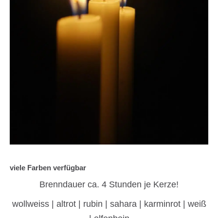
viele Farben verfügbar
Brenndauer ca. 4 Stunden je Kerze!
wollweiss | altrot | rubin | sahara | karminrot | weiß