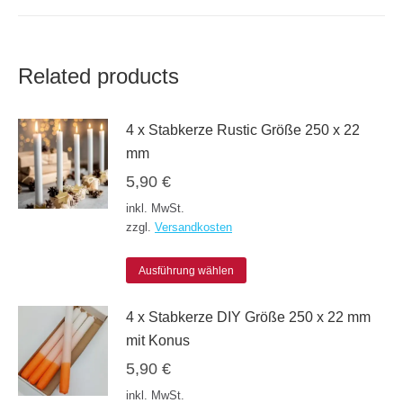
Related products
4 x Stabkerze Rustic Größe 250 x 22
mm
5,90
€
inkl. MwSt.
zzgl.
Versandkosten
Dieses
Ausführung wählen
Produkt
4 x Stabkerze DIY Größe 250 x 22 mm
weist
mit Konus
mehrere
5,90
€
Varianten
inkl. MwSt.