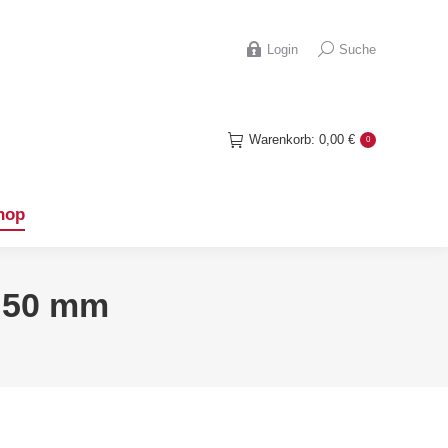
hop
Search:
Login
Suche
Warenkorb:
0,00
€
0
hop
x 50 mm