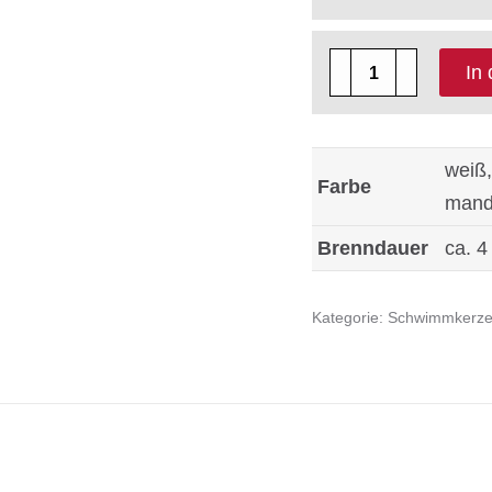
28
In
kleine
Schwimmkerzen
ca.
weiß,
Farbe
26
manda
x
Brenndauer
ca. 4
50
mm
Kategorie:
Schwimmkerz
Menge