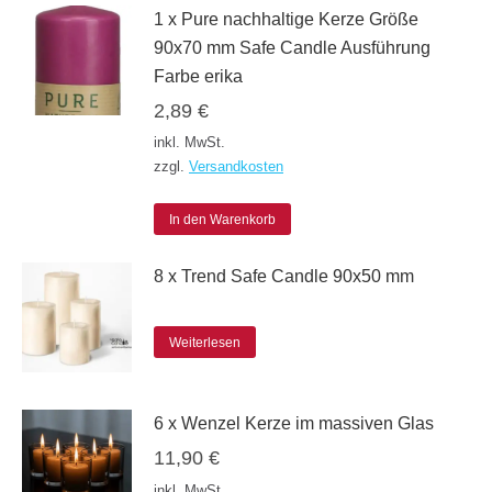
1 x Pure nachhaltige Kerze Größe
der
90x70 mm Safe Candle Ausführung
Produktseite
Farbe erika
gewählt
2,89
€
werden
inkl. MwSt.
zzgl.
Versandkosten
In den Warenkorb
8 x Trend Safe Candle 90x50 mm
Weiterlesen
6 x Wenzel Kerze im massiven Glas
11,90
€
inkl. MwSt.