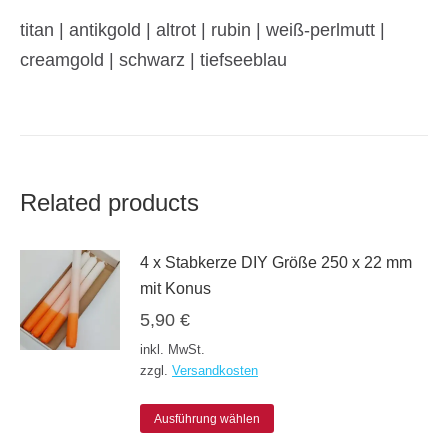
titan | antikgold | altrot | rubin | weiß-perlmutt |
creamgold | schwarz | tiefseeblau
Related products
4 x Stabkerze DIY Größe 250 x 22 mm
mit Konus
5,90
€
inkl. MwSt.
zzgl.
Versandkosten
Dieses
Ausführung wählen
Produkt