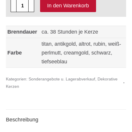
4
In den Warenkorb
x
Deko
Kerze
Brenndauer
ca. 38 Stunden je Kerze
Serie
titan, antikgold, altrot, rubin, weiß-
Calla
Farbe
perlmutt, creamgold, schwarz,
Größe
tiefseeblau
ca.
110
Kategorien:
Sonderangebote u. Lagerabverkauf
,
Dekorative
x
Kerzen
60
mm
in
der
Beschreibung
Farbe