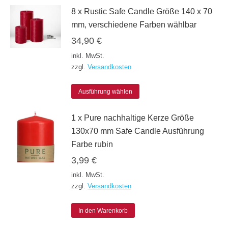
8 x Rustic Safe Candle Größe 140 x 70
weist
mm, verschiedene Farben wählbar
mehrere
34,90
€
Varianten
inkl. MwSt.
auf.
zzgl.
Versandkosten
Die
Dieses
Optionen
Ausführung wählen
Produkt
können
1 x Pure nachhaltige Kerze Größe
weist
auf
130x70 mm Safe Candle Ausführung
mehrere
der
Farbe rubin
Varianten
Produktseite
3,99
€
auf.
gewählt
inkl. MwSt.
Die
werden
zzgl.
Versandkosten
Optionen
können
In den Warenkorb
auf