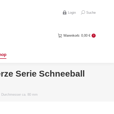
hop
Search:
Login
Suche
Warenkorb:
0,00
€
0
hop
rze Serie Schneeball
ll Durchmesser ca. 80 mm