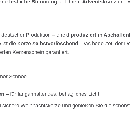
eine
festliche Stimmung
auf Ihrem
Adventskranz
und 
deutscher Produktion – direkt
produziert in Aschaffe
 ist die Kerze
selbstverlöschend
. Das bedeutet, der Do
rten Kerzenschein garantiert.
lener Schnee.
en
– für langanhaltendes, behagliches Licht.
nd sichere Weihnachtskerze und genießen Sie die schönst