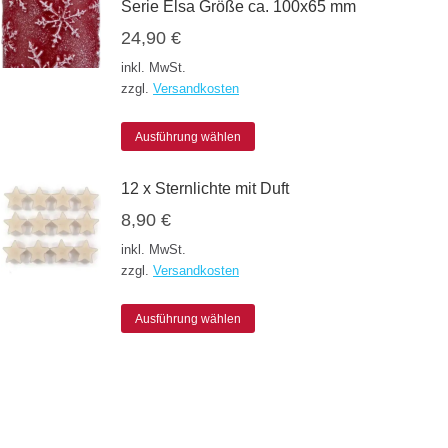
Serie Elsa Größe ca. 100x65 mm
24,90
€
inkl. MwSt.
zzgl.
Versandkosten
Dieses
Ausführung wählen
Produkt
12 x Sternlichte mit Duft
weist
8,90
€
mehrere
inkl. MwSt.
Varianten
zzgl.
Versandkosten
auf.
Die
Dieses
Ausführung wählen
Optionen
Produkt
können
weist
auf
mehrere
der
Varianten