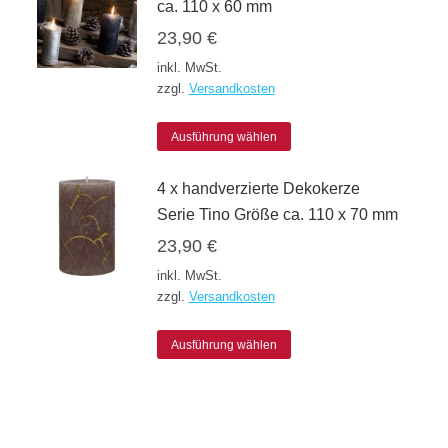
ca. 110 x 60 mm
23,90
€
inkl. MwSt.
zzgl.
Versandkosten
Dieses
Ausführung wählen
Produkt
4 x handverzierte Dekokerze
weist
Serie Tino Größe ca. 110 x 70 mm
mehrere
23,90
€
Varianten
inkl. MwSt.
auf.
zzgl.
Versandkosten
Die
Dieses
Optionen
Ausführung wählen
Produkt
können
weist
auf
mehrere
der