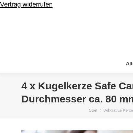
Vertrag widerrufen
Al
Al
4 x Kugelkerze Safe Ca
Durchmesser ca. 80 m
Sie befinden sich h
Start
Dekorative Kerz