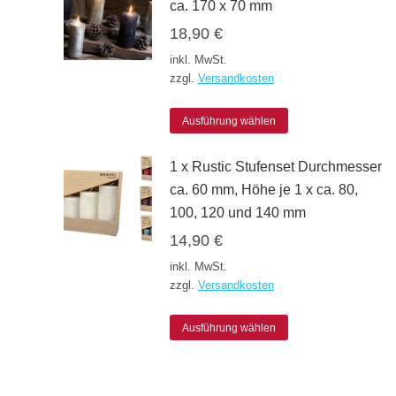
ca. 170 x 70 mm
18,90
€
inkl. MwSt.
zzgl.
Versandkosten
Dieses
Ausführung wählen
Produkt
1 x Rustic Stufenset Durchmesser
weist
ca. 60 mm, Höhe je 1 x ca. 80,
mehrere
100, 120 und 140 mm
Varianten
14,90
€
auf.
inkl. MwSt.
Die
zzgl.
Versandkosten
Optionen
Dieses
können
Ausführung wählen
Produkt
auf
weist
der