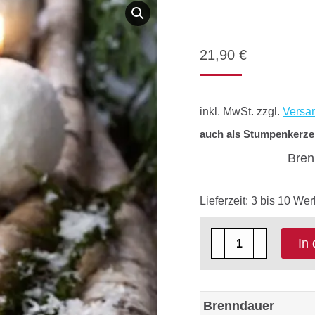
21,90
€
inkl. MwSt.
zzgl.
Versa
auch als Stumpenkerze 
Bren
Lieferzeit:
3 bis 10 Wer
4
In
x
Kugelkerze
Safe
Brenndauer