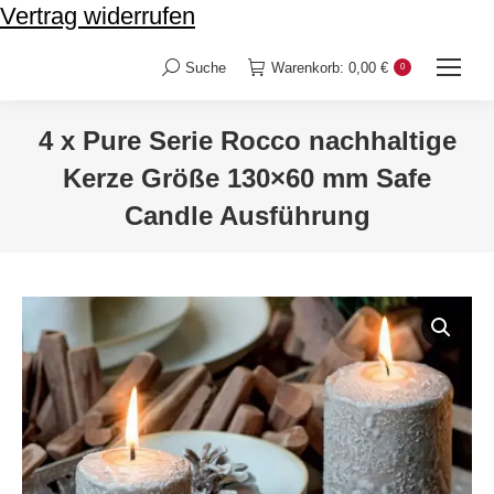
Vertrag widerrufen
Suche
Warenkorb:
0,00
€
0
Search:
4 x Pure Serie Rocco nachhaltige
Kerze Größe 130×60 mm Safe
Candle Ausführung
Sie befinden sich hier: