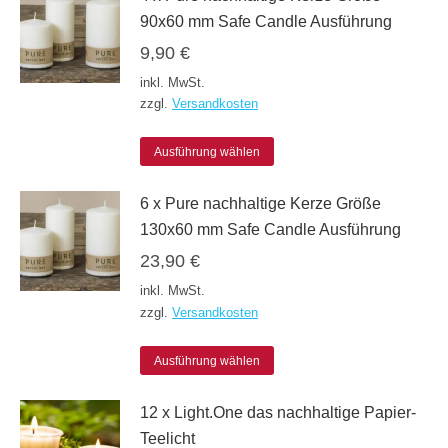
90x60 mm Safe Candle Ausführung
9,90
€
inkl. MwSt.
zzgl.
Versandkosten
Dieses
Ausführung wählen
Produkt
6 x Pure nachhaltige Kerze Größe
weist
130x60 mm Safe Candle Ausführung
mehrere
23,90
€
Varianten
inkl. MwSt.
auf.
zzgl.
Versandkosten
Die
Dieses
Optionen
Ausführung wählen
Produkt
können
12 x Light.One das nachhaltige Papier-
weist
auf
Teelicht
mehrere