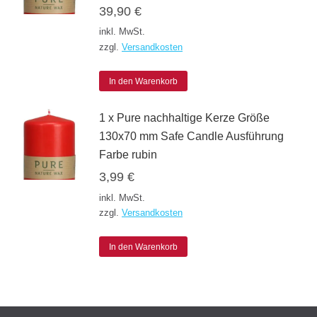
39,90
€
auf.
inkl. MwSt.
Die
zzgl.
Versandkosten
Optionen
können
In den Warenkorb
auf
1 x Pure nachhaltige Kerze Größe
der
130x70 mm Safe Candle Ausführung
Produktseite
Farbe rubin
gewählt
3,99
€
werden
inkl. MwSt.
zzgl.
Versandkosten
In den Warenkorb