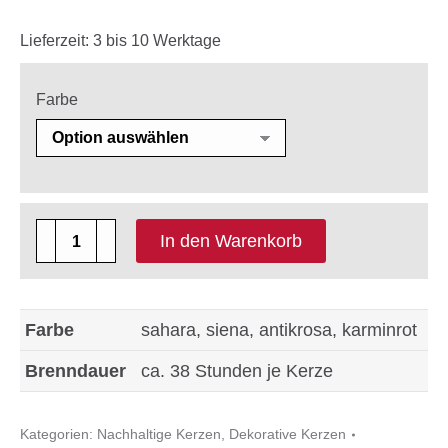
Lieferzeit:
3 bis 10 Werktage
Farbe
4
In den Warenkorb
x
Pure
Serie
Farbe
sahara, siena, antikrosa, karminrot
Rocco
Brenndauer
ca. 38 Stunden je Kerze
nachhaltige
Kerze
Kategorien:
Nachhaltige Kerzen
,
Dekorative Kerzen
Größe