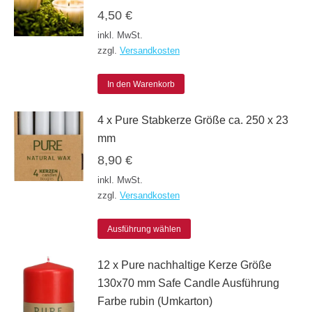
der
4,50
€
Varianten
Produktseite
inkl. MwSt.
auf.
gewählt
zzgl.
Versandkosten
Die
werden
Optionen
In den Warenkorb
können
4 x Pure Stabkerze Größe ca. 250 x 23
auf
mm
der
8,90
€
Produktseite
inkl. MwSt.
gewählt
zzgl.
Versandkosten
werden
Dieses
Ausführung wählen
Produkt
12 x Pure nachhaltige Kerze Größe
weist
130x70 mm Safe Candle Ausführung
mehrere
Farbe rubin (Umkarton)
Varianten