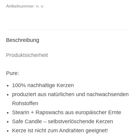
Artikelnummer:
n. v.
130x60
mm
Safe
Candle
Beschreibung
Ausführung
Menge
Produktsicherheit
Pure:
100% nachhaltige Kerzen
produziert aus natürlichen und nachwachsenden
Rohstoffen
Stearin + Rapswachs aus europäischer Ernte
Safe Candle – selbstverlöschende Kerzen
Kerze ist nicht zum Andrahten geeignet!