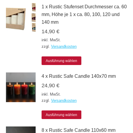
1 x Rustic Stufenset Durchmesser ca. 60
können
weist
mm, Höhe je 1 x ca. 80, 100, 120 und
auf
mehrere
140 mm
der
Varianten
14,90
€
Produktseite
auf.
inkl. MwSt.
gewählt
Die
zzgl.
Versandkosten
werden
Optionen
Dieses
können
Ausführung wählen
Produkt
auf
4 x Rustic Safe Candle 140x70 mm
weist
der
24,90
€
mehrere
Produktseite
inkl. MwSt.
Varianten
gewählt
zzgl.
Versandkosten
auf.
werden
Die
Dieses
Ausführung wählen
Optionen
Produkt
8 x Rustic Safe Candle 110x60 mm
können
weist