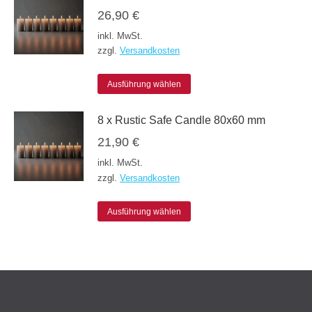
26,90
€
auf
mehrere
inkl. MwSt.
der
Varianten
zzgl.
Versandkosten
Produktseite
auf.
gewählt
Die
Dieses
Ausführung wählen
werden
Optionen
Produkt
8 x Rustic Safe Candle 80x60 mm
können
weist
21,90
€
auf
mehrere
inkl. MwSt.
der
Varianten
zzgl.
Versandkosten
Produktseite
auf.
gewählt
Die
Dieses
Ausführung wählen
werden
Optionen
Produkt
können
weist
auf
mehrere
der
Varianten