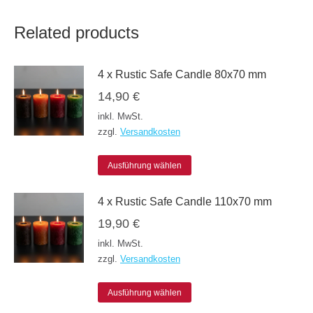
Related products
4 x Rustic Safe Candle 80x70 mm
14,90
€
inkl. MwSt.
zzgl.
Versandkosten
Dieses
Ausführung wählen
Produkt
4 x Rustic Safe Candle 110x70 mm
weist
19,90
€
mehrere
inkl. MwSt.
Varianten
zzgl.
Versandkosten
auf.
Die
Dieses
Ausführung wählen
Optionen
Produkt