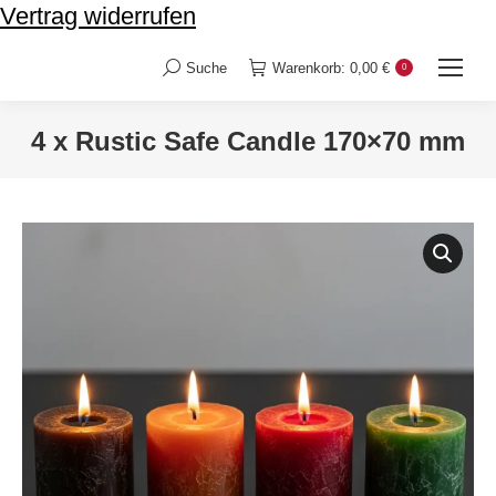
Vertrag widerrufen
Suche
Warenkorb:
0,00
€
0
Search:
4 x Rustic Safe Candle 170×70 mm
Sie befinden sich hier: