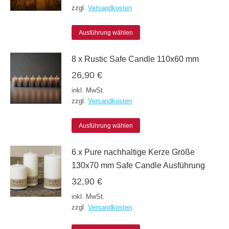
zzgl.
Versandkosten
auf.
Die
Dieses
Ausführung wählen
Optionen
Produkt
8 x Rustic Safe Candle 110x60 mm
können
weist
26,90
€
auf
mehrere
inkl. MwSt.
der
Varianten
zzgl.
Versandkosten
Produktseite
auf.
gewählt
Die
Dieses
Ausführung wählen
werden
Optionen
Produkt
6 x Pure nachhaltige Kerze Größe
können
weist
130x70 mm Safe Candle Ausführung
auf
mehrere
32,90
€
der
Varianten
inkl. MwSt.
Produktseite
auf.
zzgl.
Versandkosten
gewählt
Die