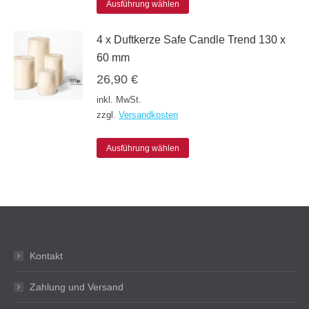
werden
Dieses
Optionen
Ausführung wählen
Produkt
können
4 x Duftkerze Safe Candle Trend 130 x
weist
auf
60 mm
mehrere
der
26,90
€
Varianten
Produktseite
inkl. MwSt.
auf.
gewählt
zzgl.
Versandkosten
Die
werden
Dieses
Optionen
Ausführung wählen
Produkt
können
weist
auf
mehrere
der
Varianten
Produktseite
auf.
gewählt
Kontakt
Die
werden
Zahlung und Versand
Optionen