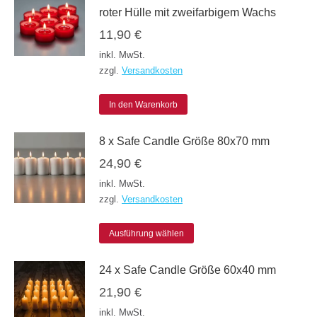
roter Hülle mit zweifarbigem Wachs
11,90
€
inkl. MwSt.
zzgl.
Versandkosten
In den Warenkorb
8 x Safe Candle Größe 80x70 mm
24,90
€
inkl. MwSt.
zzgl.
Versandkosten
Dieses
Ausführung wählen
Produkt
24 x Safe Candle Größe 60x40 mm
weist
21,90
€
mehrere
inkl. MwSt.
Varianten