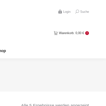
hop
Search:
Login
Suche
Warenkorb:
0,00
€
0
hop
Alle 5 Ergebnisse werden angezeigt