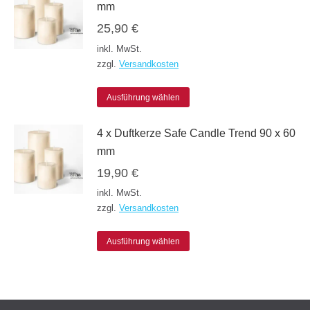
mm
mehrere
der
25,90
€
Varianten
Produktseite
inkl. MwSt.
auf.
gewählt
zzgl.
Versandkosten
Die
werden
Dieses
Optionen
Ausführung wählen
Produkt
können
4 x Duftkerze Safe Candle Trend 90 x 60
weist
auf
mm
mehrere
der
19,90
€
Varianten
Produktseite
inkl. MwSt.
auf.
gewählt
zzgl.
Versandkosten
Die
werden
Dieses
Optionen
Ausführung wählen
Produkt
können
weist
auf
mehrere
der