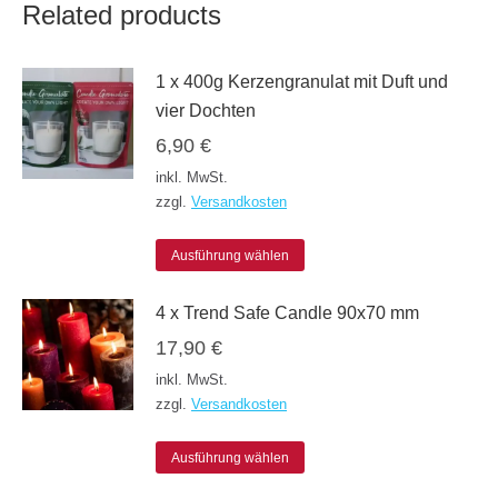
Related products
1 x 400g Kerzengranulat mit Duft und
vier Dochten
6,90
€
inkl. MwSt.
zzgl.
Versandkosten
Dieses
Ausführung wählen
Produkt
4 x Trend Safe Candle 90x70 mm
weist
17,90
€
mehrere
inkl. MwSt.
Varianten
zzgl.
Versandkosten
auf.
Die
Dieses
Ausführung wählen
Optionen
Produkt