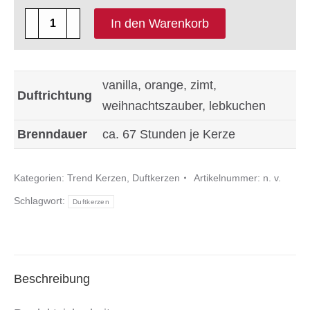
4
In den Warenkorb
x
Duftkerze
Safe
vanilla, orange, zimt,
Duftrichtung
Candle
weihnachtszauber, lebkuchen
Trend
Brenndauer
ca. 67 Stunden je Kerze
130
x
Kategorien:
Trend Kerzen
,
Duftkerzen
Artikelnummer:
n. v.
80
Schlagwort:
mm
Duftkerzen
Menge
Beschreibung