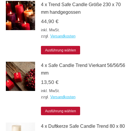
4 x Trend Safe Candle Größe 230 x 70
können
weist
mm handgegossen
auf
mehrere
44,90
€
der
Varianten
inkl. MwSt.
Produktseite
auf.
zzgl.
Versandkosten
gewählt
Die
werden
Dieses
Optionen
Ausführung wählen
Produkt
können
4 x Safe Candle Trend Vierkant 56/56/56
weist
auf
mm
mehrere
der
13,50
€
Varianten
Produktseite
inkl. MwSt.
auf.
gewählt
zzgl.
Versandkosten
Die
werden
Dieses
Optionen
Ausführung wählen
Produkt
können
4 x Duftkerze Safe Candle Trend 80 x 80
weist
auf