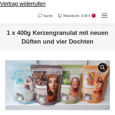
Vertrag widerrufen
Suche
Warenkorb:
0,00
€
0
Search:
1 x 400g Kerzengranulat mit neuen
Düften und vier Dochten
Sie befinden sich hier: