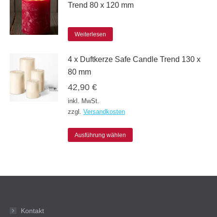
Trend 80 x 120 mm
mehrere
der
Varianten
Produktseite
Weiterlesen
auf.
gewählt
Die
werden
4 x Duftkerze Safe Candle Trend 130 x
Optionen
80 mm
können
42,90
€
auf
inkl. MwSt.
der
zzgl.
Versandkosten
Produktseite
Dieses
Ausführung wählen
gewählt
Produkt
werden
weist
mehrere
Varianten
auf.
Kontakt