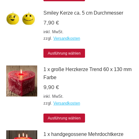
Produkt
Smiley Kerze ca. 5 cm Durchmesser
weist
7,90
€
mehrere
inkl. MwSt.
Varianten
zzgl.
Versandkosten
auf.
Die
Dieses
Ausführung wählen
Optionen
Produkt
1 x große Herzkerze Trend 60 x 130 mm
können
weist
Farbe
auf
mehrere
9,90
€
der
Varianten
inkl. MwSt.
Produktseite
auf.
zzgl.
Versandkosten
gewählt
Die
werden
Dieses
Optionen
Ausführung wählen
Produkt
können
1 x handgegossene Mehrdochtkerze
weist
auf