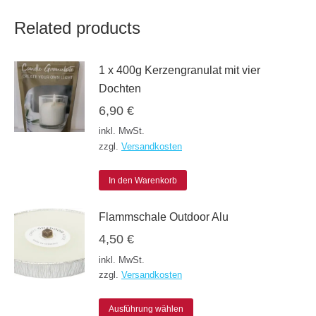
Related products
1 x 400g Kerzengranulat mit vier
Dochten
6,90
€
inkl. MwSt.
zzgl.
Versandkosten
In den Warenkorb
Flammschale Outdoor Alu
4,50
€
inkl. MwSt.
zzgl.
Versandkosten
Dieses
Ausführung wählen