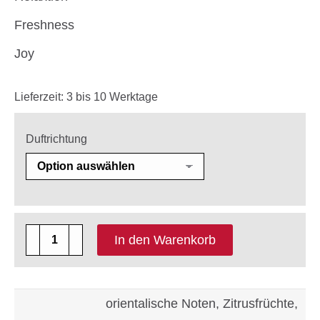
Freshness
Joy
Lieferzeit:
3 bis 10 Werktage
Duftrichtung
1
In den Warenkorb
x
400g
Kerzengranulat
orientalische Noten, Zitrusfrüchte,
mit