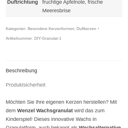
Duftrichtung
fruchtige Apfelnote, frische
neuen
Meeresbrise
Düften
und
Kategorien:
Besondere Kerzenformen
,
Duftkerzen
vier
Artikelnummer:
DIY-Granulat-1
Dochten
Menge
Beschreibung
Produktsicherheit
Möchten Sie Ihre eigenen Kerzen herstellen? Mit
dem
Wenzel Wachsgranulat
wird das zum
Kinderspiel! Dieses innovative Wachs in
Granulatform, auch bekannt als
Wachsalternative
,