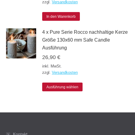
zzgl.
Versandkosten
Die
werden
Optionen
In den Warenkorb
können
4 x Pure Serie Rocco nachhaltige Kerze
auf
Größe 130x60 mm Safe Candle
der
Ausführung
Produktseite
26,90
€
gewählt
inkl. MwSt.
werden
zzgl.
Versandkosten
Dieses
Ausführung wählen
Produkt
weist
mehrere
Varianten
auf.
Kontakt