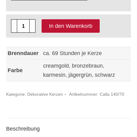
4
In den Warenkorb
x
Deko
Kerze
Brenndauer
ca. 69 Stunden je Kerze
Serie
creamgold, bronzebraun,
Calla
Farbe
karmesin, jägergrün, schwarz
Größe
ca.
Kategorie:
Dekorative Kerzen
Artikelnummer:
Calla 140/70
140
x
70
mm
Beschreibung
Menge