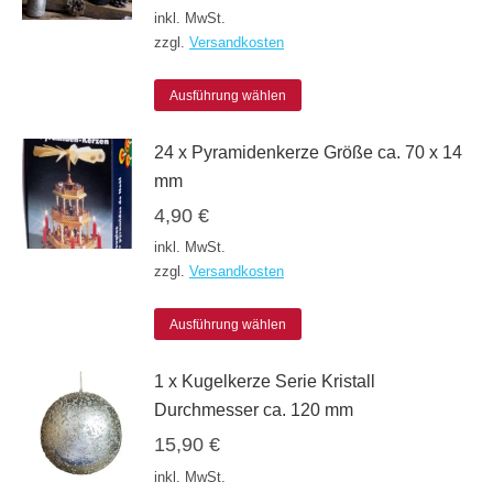
inkl. MwSt.
auf.
zzgl.
Versandkosten
Die
Dieses
Optionen
Ausführung wählen
Produkt
können
24 x Pyramidenkerze Größe ca. 70 x 14
weist
auf
mm
mehrere
der
4,90
€
Varianten
Produktseite
inkl. MwSt.
auf.
gewählt
zzgl.
Versandkosten
Die
werden
Dieses
Optionen
Ausführung wählen
Produkt
können
1 x Kugelkerze Serie Kristall
weist
auf
Durchmesser ca. 120 mm
mehrere
der
15,90
€
Varianten
Produktseite
inkl. MwSt.
auf.
gewählt