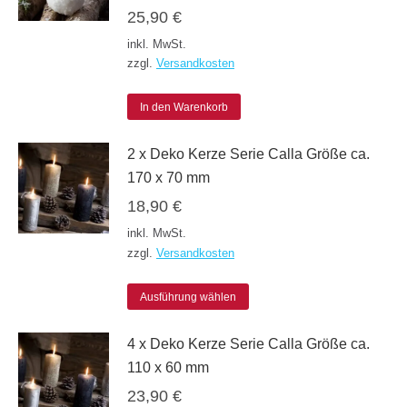
25,90
€
inkl. MwSt.
zzgl.
Versandkosten
In den Warenkorb
2 x Deko Kerze Serie Calla Größe ca.
170 x 70 mm
18,90
€
inkl. MwSt.
zzgl.
Versandkosten
Dieses
Ausführung wählen
Produkt
4 x Deko Kerze Serie Calla Größe ca.
weist
110 x 60 mm
mehrere
23,90
€
Varianten