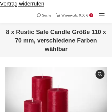
Vertrag widerrufen
Suche
Warenkorb:
0,00
€
0
Search:
8 x Rustic Safe Candle Größe 110 x
70 mm, verschiedene Farben
wählbar
Sie befinden sich hier: