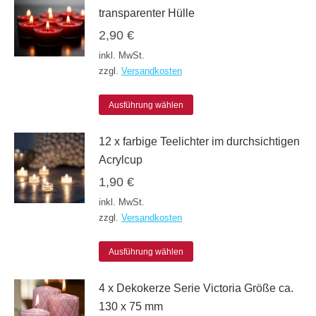
transparenter Hülle
2,90
€
inkl. MwSt.
zzgl.
Versandkosten
Dieses
Ausführung wählen
Produkt
12 x farbige Teelichter im durchsichtigen
weist
Acrylcup
mehrere
1,90
€
Varianten
inkl. MwSt.
auf.
zzgl.
Versandkosten
Die
Dieses
Optionen
Ausführung wählen
Produkt
können
4 x Dekokerze Serie Victoria Größe ca.
weist
auf
130 x 75 mm
mehrere
der