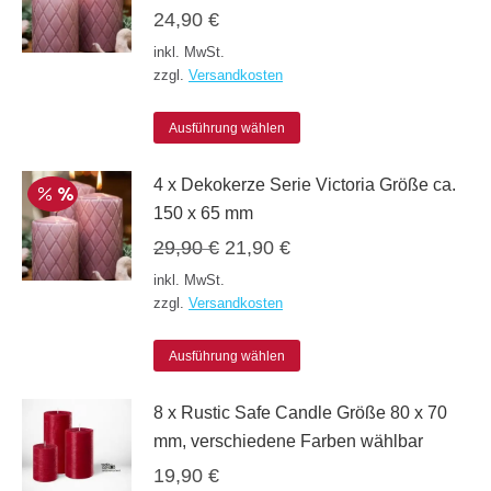
24,90
€
Varianten
Produktseite
inkl. MwSt.
auf.
gewählt
zzgl.
Versandkosten
Die
werden
Dieses
Optionen
Ausführung wählen
Produkt
können
4 x Dekokerze Serie Victoria Größe ca.
weist
auf
150 x 65 mm
mehrere
der
Ursprünglicher
Aktueller
29,90
€
21,90
€
Varianten
Produktseite
Preis
Preis
inkl. MwSt.
auf.
gewählt
war:
ist:
zzgl.
Versandkosten
Die
werden
29,90 €
21,90 €.
Dieses
Optionen
Ausführung wählen
Produkt
können
8 x Rustic Safe Candle Größe 80 x 70
weist
auf
mm, verschiedene Farben wählbar
mehrere
der
19,90
€
Varianten
Produktseite