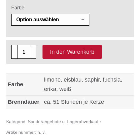
Farbe
8
In den Warenkorb
x
Rustic
Safe
limone, eisblau, saphir, fuchsia,
Farbe
Candle
erika, weiß
Größe
Brenndauer
ca. 51 Stunden je Kerze
110
x
Kategorie:
Sonderangebote u. Lagerabverkauf
70
Artikelnummer:
n. v.
mm,