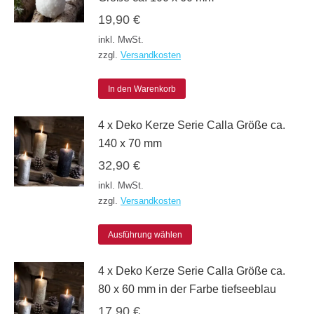
19,90
€
inkl. MwSt.
zzgl.
Versandkosten
In den Warenkorb
4 x Deko Kerze Serie Calla Größe ca.
140 x 70 mm
32,90
€
inkl. MwSt.
zzgl.
Versandkosten
Dieses
Ausführung wählen
Produkt
4 x Deko Kerze Serie Calla Größe ca.
weist
80 x 60 mm in der Farbe tiefseeblau
mehrere
17,90
€