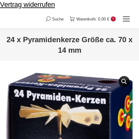
Vertrag widerrufen
Suche
Warenkorb:
0,00
€
0
Search:
24 x Pyramidenkerze Größe ca. 70 x
14 mm
Sie befinden sich hier: