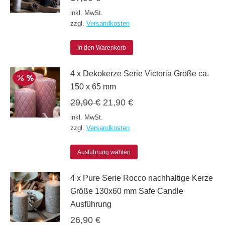
Varianten
inkl. MwSt.
auf.
zzgl.
Versandkosten
Die
Optionen
In den Warenkorb
können
4 x Dekokerze Serie Victoria Größe ca.
auf
150 x 65 mm
der
Ursprünglicher
Aktueller
29,90
€
21,90
€
Produktseite
Preis
Preis
inkl. MwSt.
gewählt
war:
ist:
zzgl.
Versandkosten
werden
29,90 €
21,90 €.
Dieses
Ausführung wählen
Produkt
4 x Pure Serie Rocco nachhaltige Kerze
weist
Größe 130x60 mm Safe Candle
mehrere
Ausführung
Varianten
26,90
€