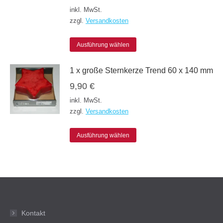
auf.
inkl. MwSt.
Die
zzgl.
Versandkosten
Optionen
Dieses
können
Ausführung wählen
Produkt
auf
1 x große Sternkerze Trend 60 x 140 mm
weist
der
9,90
€
mehrere
Produktseite
inkl. MwSt.
Varianten
gewählt
zzgl.
Versandkosten
auf.
werden
Die
Dieses
Ausführung wählen
Optionen
Produkt
können
weist
auf
mehrere
der
Varianten
Produktseite
auf.
Kontakt
gewählt