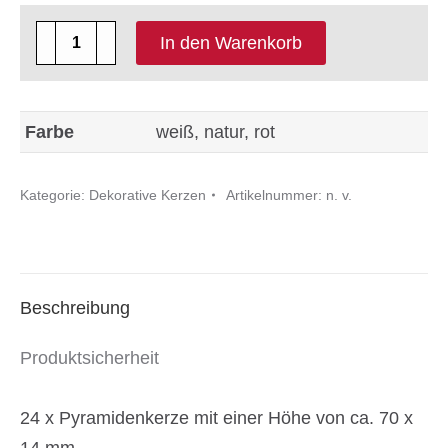
24
In den Warenkorb
x
Pyramidenkerze
Größe
Farbe
weiß, natur, rot
ca.
70
Kategorie:
Dekorative Kerzen
Artikelnummer:
n. v.
x
14
mm
Menge
Beschreibung
Produktsicherheit
24 x Pyramidenkerze mit einer Höhe von ca. 70 x
14 mm.